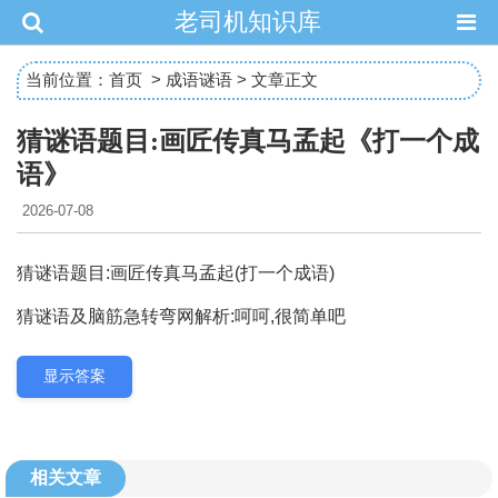
老司机知识库
当前位置：
首页
>
成语谜语
> 文章正文
猜谜语题目:画匠传真马孟起《打一个成
语》
2026-07-08
猜谜语题目:画匠传真马孟起(打一个成语)
猜谜语及脑筋急转弯网解析:呵呵,很简单吧
显示答案
相关文章