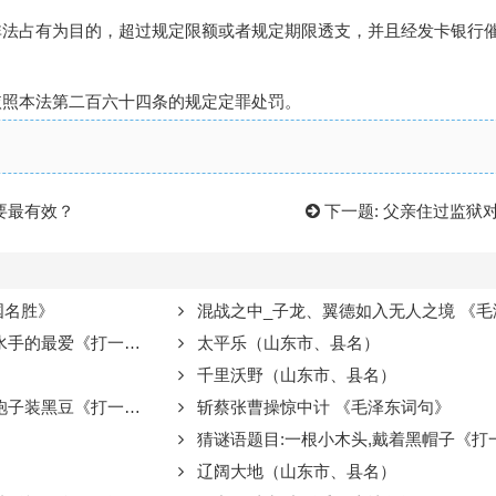
非法占有为目的，超过规定限额或者规定期限透支，并且经发卡银行
依照本法第二百六十四条的规定定罪处罚。
要最有效？
下一题:
父亲住过监狱
国名胜》
混战之中_子龙、翼德如入无人之境 《
的最爱《打一个植物》
太平乐（山东市、县名）
千里沃野（山东市、县名）
装黑豆《打一个植物》
斩蔡张曹操惊中计 《毛泽东词句》
猜谜语题目:一根小木头,戴着黑帽子《打
辽阔大地（山东市、县名）