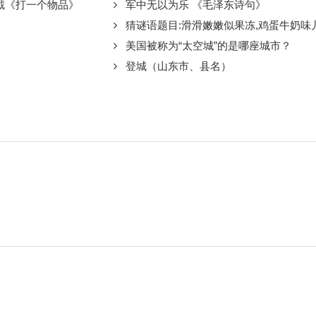
戴《打一个物品》
军中无以为乐 《毛泽东诗句》
猜谜语题目:滑滑嫩嫩似果冻,鸡蛋牛奶味儿浓《
》
美国被称为“太空城”的是哪座城市？
登城（山东市、县名）