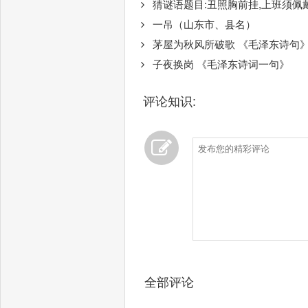
猜谜语题目:丑照胸前挂,上班须佩
一吊（山东市、县名）
茅屋为秋风所破歌 《毛泽东诗句
子夜换岗 《毛泽东诗词一句》
评论知识:
全部评论