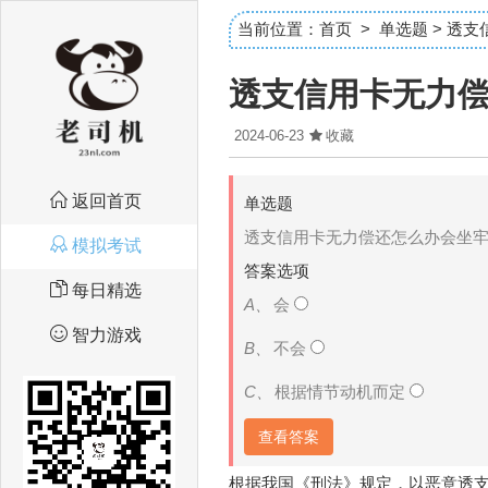
当前位置：
首页
>
单选题
> 透
透支信用卡无力
2024-06-23
收藏
返回首页
单选题
透支信用卡无力偿还怎么办会坐
模拟考试
答案选项
每日精选
A、
会
智力游戏
B、
不会
C、
根据情节动机而定
查看答案
根据我国《刑法》规定，以恶意透