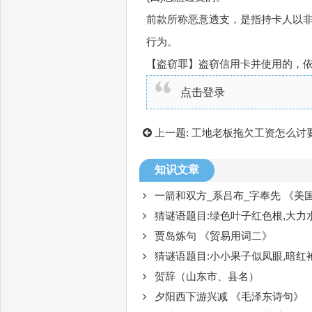
前款所称恶意透支，是指持卡人以
行为。
【盗窃罪】盗窃信用卡并使用的，
点击登录
上一题:
工地老板拖欠工资怎么讨
知识文章
一箭和双方_系吕布_字奉先 《美
猜谜语题目:绿色叶子红色根,大力水手
贾岛炼句 《贸易用词二》
猜谜语题目:小小果子似凤眼,暗红袍子
贺辞（山东市、县名）
夕阳西下游兴减 《毛泽东诗句》