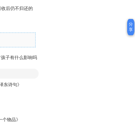
催收后仍不归还的
分
分
享
享
对孩子有什么影响吗
毛泽东诗句》
一个物品》