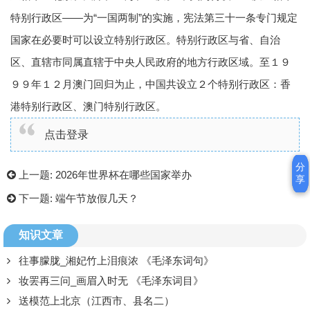
特别行政区——为“一国两制”的实施，宪法第三十一条专门规定
国家在必要时可以设立特别行政区。特别行政区与省、自治
区、直辖市同属直辖于中央人民政府的地方行政区域。至１９
９９年１２月澳门回归为止，中国共设立２个特别行政区：香
港特别行政区、澳门特别行政区。
点击登录
分
分
上一题:
2026年世界杯在哪些国家举办
享
享
下一题:
端午节放假几天？
知识文章
往事朦胧_湘妃竹上泪痕浓 《毛泽东词句》
妆罢再三问_画眉入时无 《毛泽东词目》
送模范上北京（江西市、县名二）