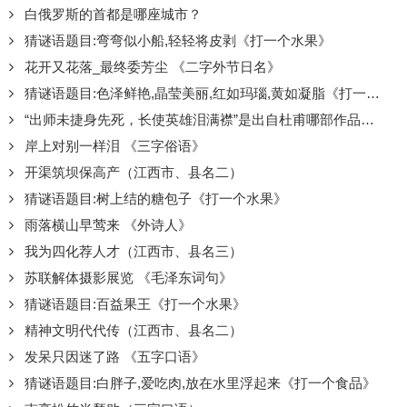
白俄罗斯的首都是哪座城市？
猜谜语题目:弯弯似小船,轻轻将皮剥《打一个水果》
花开又花落_最终委芳尘 《二字外节日名》
猜谜语题目:色泽鲜艳,晶莹美丽,红如玛瑙,黄如凝脂《打一个水果》
“出师未捷身先死，长使英雄泪满襟”是出自杜甫哪部作品中的名句？
岸上对别一样泪 《三字俗语》
开渠筑坝保高产（江西市、县名二）
猜谜语题目:树上结的糖包子《打一个水果》
雨落横山早莺来 《外诗人》
我为四化荐人才（江西市、县名三）
苏联解体摄影展览 《毛泽东词句》
猜谜语题目:百益果王《打一个水果》
精神文明代代传（江西市、县名二）
发呆只因迷了路 《五字口语》
猜谜语题目:白胖子,爱吃肉,放在水里浮起来《打一个食品》