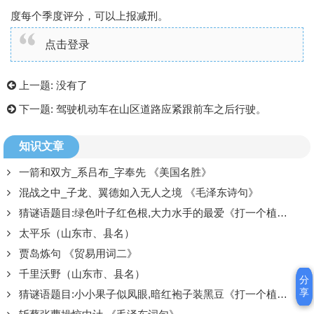
度每个季度评分，可以上报减刑。
点击登录
上一题:
没有了
下一题:
驾驶机动车在山区道路应紧跟前车之后行驶。
知识文章
一箭和双方_系吕布_字奉先 《美国名胜》
混战之中_子龙、翼德如入无人之境 《毛泽东诗句》
猜谜语题目:绿色叶子红色根,大力水手的最爱《打一个植物》
太平乐（山东市、县名）
贾岛炼句 《贸易用词二》
千里沃野（山东市、县名）
分
分
享
享
猜谜语题目:小小果子似凤眼,暗红袍子装黑豆《打一个植物》