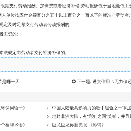
限期支付劳动报酬、加班费或者经济补偿;劳动报酬低于当地最低工
用人单位按应付金额百分之五十以上百分之一百以下的标准向劳动者
家规定及时足额支付劳动者劳动报酬的;
者工资的;
照本法规定向劳动者支付经济补偿的。
节是哪一天
下一题:
透支信用卡无力偿
《环保词语一》
中国大陆最具影响力的歌手组合之一“凤凰传奇”组合中，蒙古族女
地处非洲大陆，有“彩虹之国”美誉，并且是非洲最大经济体之
一个桥牌术语》
巨龙巨龙你擦亮眼 《称谓》