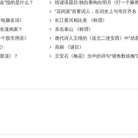
一金”指的是什么？
猜谜语题目:独自垂钩向明月《打一个麻
“花间派”首要词人，在词史上与韦庄齐名，并称“温韦”的
个电脑名词》
长江黄河相比美 《称谓》
名漫画家？
东岳泰山 《称谓》
一个股市用语》
唐代诗人王维的《送元二使安西》中“劝君更尽一杯酒”
记》
高丽 《谜目》
屋顶》？
王安石《梅花》当中的诗句“墙角数枝梅”的下