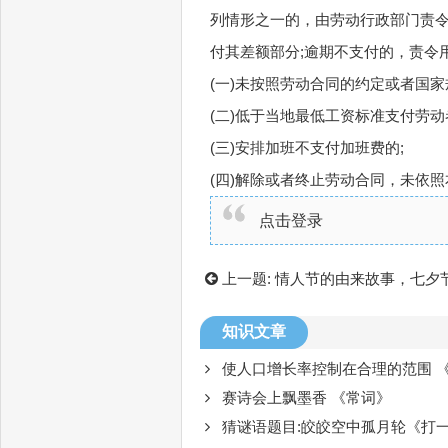
列情形之一的，由劳动行政部门责令
付其差额部分;逾期不支付的，责令
(一)未按照劳动合同的约定或者国
(二)低于当地最低工资标准支付劳动
(三)安排加班不支付加班费的;
(四)解除或者终止劳动合同，未依
点击登录
上一题:
情人节的由来故事，七夕
知识文章
使人口增长率控制在合理的范围 
赛诗会上飘墨香 《常词》
猜谜语题目:皎皎空中孤月轮《打