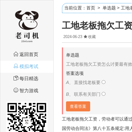
当前位置：
首页
>
单选题
> 工
工地老板拖欠工
2024-06-23
收藏
返回首页
单选题
工地老板拖欠工资怎么讨要最有
模拟考试
答案选项
每日精选
A、
直接找老板要
智力游戏
B、
联系有关部门
查看答案
工地老板拖欠工资，劳动者可以通
国劳动合同法》第八十五条规定:用