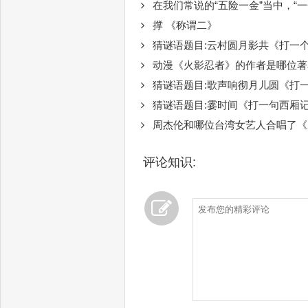
在我们常说的“五险一金”当中，“
撑 《称谓二》
猜谜语题目:云村圆月影共《打一
动漫《火影忍者》的作者是哪位著
猜谜语题目:歌声响彻月儿圆《打
猜谜语题目:霎时间《打一句西厢
周杰伦和哪位台湾女艺人合唱了《
评论知识: