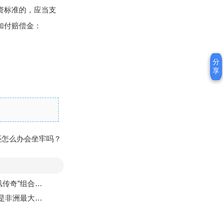
资标准的，应当支
加付赔偿金：
分
分
享
享
还怎么办会坐牢吗？
主唱叫什么名字？
一的是哪个国家？