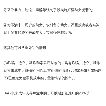
③采取暴力、胁迫、麻醉等强制手段实施奸淫幼女犯罪的;
④对不满十二周岁的幼女、农村留守幼女、严重残疾或者精神
智力发育迟滞的未成年人，实施强奸犯罪的;
⑤其他可以从重处罚的情形。
(3)诈骗、抢夺、敲诈勒索公私财物的，具有诈骗、抢夺、敲诈
勒索未成年人财物的(可以从重处罚的情形)，增加基准刑30%以
下(已确定为犯罪构成事实，量刑情节的除外)。
(4)纠集未成年人寻衅滋事的，可以增加基准刑的20%以下。