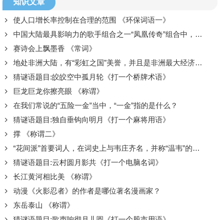
知识文章
使人口增长率控制在合理的范围 《环保词语一》
中国大陆最具影响力的歌手组合之一“凤凰传奇”组合中，蒙古族女主唱叫什么名字？
赛诗会上飘墨香 《常词》
地处非洲大陆，有“彩虹之国”美誉，并且是非洲最大经济体之一的是哪个国家？
猜谜语题目:皎皎空中孤月轮《打一个桥牌术语》
巨龙巨龙你擦亮眼 《称谓》
在我们常说的“五险一金”当中，“一金”指的是什么？
猜谜语题目:独自垂钩向明月《打一个麻将用语》
撑 《称谓二》
“花间派”首要词人，在词史上与韦庄齐名，并称“温韦”的是哪位唐代诗人？
猜谜语题目:云村圆月影共《打一个电脑名词》
长江黄河相比美 《称谓》
动漫《火影忍者》的作者是哪位著名漫画家？
东岳泰山 《称谓》
猜谜语题目:歌声响彻月儿圆《打一个股市用语》