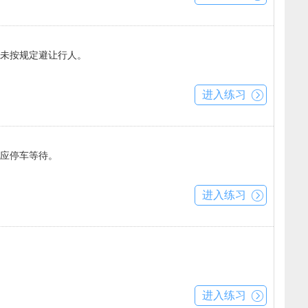
未按规定避让行人。
进入练习
应停车等待。
进入练习
进入练习