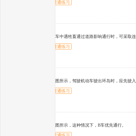
普通练习
行车中遇牲畜通过道路影响通行时，可采取连
普通练习
如图所示，驾驶机动车驶出环岛时，应先驶入
普通练习
如图所示，这种情况下，B车优先通行。
普通练习