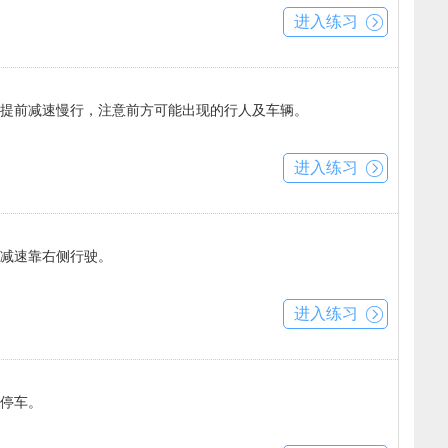
进入练习
提前减速慢行，注意前方可能出现的行人及车辆。
进入练习
减速靠右侧行驶。
进入练习
停车。