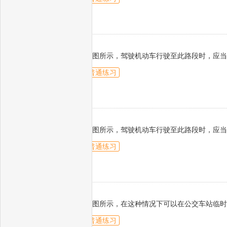
如图所示，驾驶机动车行驶至此路段时，应当
普通练习
如图所示，驾驶机动车行驶至此路段时，应当
普通练习
如图所示，在这种情况下可以在公交车站临时
普通练习