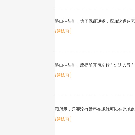
在路口掉头时，为了保证通畅，应加速迅速完
普通练习
在路口掉头时，应提前开启左转向灯进入导向
普通练习
如图所示，只要没有警察在场就可以在此地点
普通练习