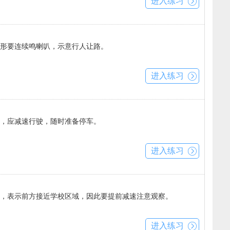
进入练习
形要连续鸣喇叭，示意行人让路。
进入练习
，应减速行驶，随时准备停车。
进入练习
，表示前方接近学校区域，因此要提前减速注意观察。
进入练习