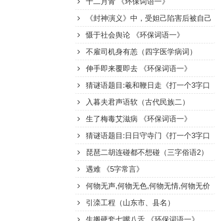
十二月青 《环保词语一》
《封神演义》中，受妲己陷害后被自己
父亲误食的周文王姬昌的长子是谁？
慑于社会舆论 《环保词语一》
不雇司机身有恙（四字医学病词）
伸手即来覆即去 《环保词语一》
猜谜语题目:羲和鞭日走《打一个3字口
语》
入暮夫君声语软（古代民族二）
生了梅毒艾滋病 《环保词语一》
猜谜语题目:日日守寺门《打一个3字口
语》
琵琶二胡连碰都不想碰（三字俗语2）
遇难 《5字常言》
何物无声,何物无色,何物无情,何物无价
《打一个常用语》
引滦工程（山东市、县名）
生搬硬套七嘴八舌 《环保词语一》