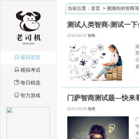
当前位置：
首页
>
测测你的智商
测试人类智商-测试一
2024-08-07
智商
返回首页
模拟考试
每日精选
智力游戏
门萨智商测试题—快来
2024-09-09
智商