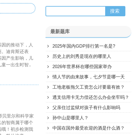
最新题库
基因的推动下，人
2025年国内GDP排行第一名是?
商。迪肯斯还表
历史上的刘秀是现在的哪里人
基因产生影响，儿
童一出生时智..
2026年世界杯在哪些国家举办
情人节的由来故事，七夕节是哪一天
工地老板拖欠工资怎么讨要最有效？
透支信用卡无力偿还怎么办会坐牢吗？
父亲住过监狱对孩子有什么影响吗
师贝里尔和科学家
孙中山是哪里人？
己的智商属于哪个
中国在国外最受欢迎的酒是什么酒？
函哦！初步检测我