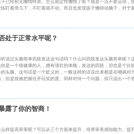
孩子已经初见懒惰特质。怎么就定性懒惰了呢？就是一点不爱运动，
教练盯着滑几下，不盯着就不动。而且也发现孩子懒得动脑子，对于新
是否处于正常水平呢？
你听说过头脑简单四肢发达这句话吗？什么叫四肢发达头脑简单呢？
说你是一个很健康的人，拥有强壮的体魄，发达的四肢，但也是个比
单的头脑。这句话是一个贬义的，一般这样的话说出来都是在嘲讽对
的，但是很难把握住开玩笑的度。同样对待一个问题，你只说出一个答
美暴露了你的智商！
怎么样提高审美呢？可以从三个方面来提升，培养审美感知能力、提