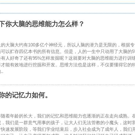
一下你大脑的思维能力怎么样？
人的大脑大约有100多亿个神经元，所以人脑的潜力是无限的，根据
脑可以贮存四亿本书的所有信息。但是，人的一生中只动用了大脑的5
会有人好奇了还有95%怎样发掘呢？这就要对大脑的思维能力进行训
样才能有效地进行挖掘和开发。思维方法也是这样，不仅要懂得它的
..
试你的记忆力如何。
伴随着年龄的长大，我们的记忆和思维能力也逐渐的正在走向成熟。
纪，我们是一群意气用事的孩子，让大人们无法管教的小魔头，这时
于快速发展阶段，等我们学业结束后，步入社会成为了成年人，我们