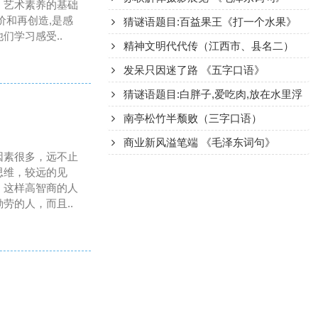
、艺术素养的基础
价和再创造,是感
猜谜语题目:百益果王《打一个水果》
们学习感受..
精神文明代代传（江西市、县名二）
发呆只因迷了路 《五字口语》
猜谜语题目:白胖子,爱吃肉,放在水里浮
起来《打一个食品》
南亭松竹半颓败（三字口语）
商业新风溢笔端 《毛泽东词句》
因素很多，远不止
思维，较远的见
，这样高智商的人
劳的人，而且..