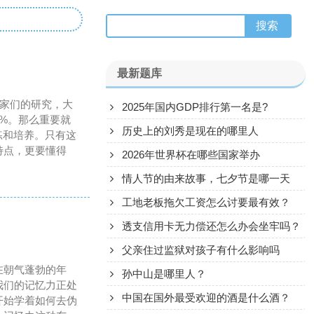
最新题库
专家们的研究，大
2025年国内GDP排行第一名是?
%。那么重要就
历史上的刘秀是现在的哪里人
练和培养。只有这
特点，更要懂得
2026年世界杯在哪些国家举办
情人节的由来故事，七夕节是哪一天
工地老板拖欠工资怎么讨要最有效？
透支信用卡无力偿还怎么办会坐牢吗？
父亲住过监狱对孩子有什么影响吗
在朝气蓬勃的年
孙中山是哪里人？
我们的记忆力正处
中国在国外最受欢迎的酒是什么酒？
开始学着如何去伪