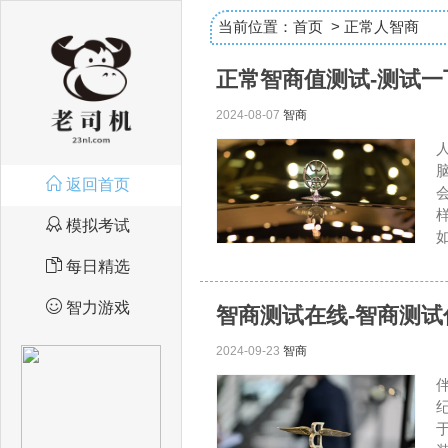
当前位置：
首页
>
正常人智商
正常智商值测试-测试
2024-08-07
智商
返回首页
模拟考试
如
每日精选
智力游戏
智商测试在线-智商测
2024-09-23
智商