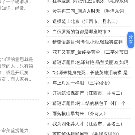
往事朦胧_湘妃竹上泪痕浓 《毛泽东词
报了一个轮滑班，
知识，经常..
句》
妆罢再三问_画眉入时无 《毛泽东词
目》
送模范上北京（江西市、县名二）
白俄罗斯的首都是哪座城市？
分
猜谜语题目:弯弯似小船,轻轻将皮剥
享
《打一个水果》
花开又花落_最终委芳尘 《二字外节日
这句话的意思就是
名》
猜谜语题目:色泽鲜艳,晶莹美丽,红如玛
较笨的人，只有简
方，或是开玩笑
瑙,黄如凝脂《打一个水果》
“出师未捷身先死，长使英雄泪满襟”是
案，而人家有..
出自杜甫哪部作品中的名句？
岸上对别一样泪 《三字俗语》
开渠筑坝保高产（江西市、县名二）
猜谜语题目:树上结的糖包子《打一个
水果》
雨落横山早莺来 《外诗人》
我为四化荐人才（江西市、县名三）
升审美鉴赏能力、
苏联解体摄影展览 《毛泽东词句》