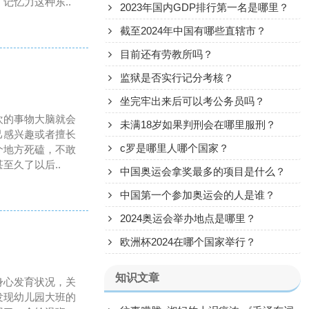
记忆力这种东..
2023年国内GDP排行第一名是哪里？
截至2024年中国有哪些直辖市？
目前还有劳教所吗？
监狱是否实行记分考核？
坐完牢出来后可以考公务员吗？
欢的事物大脑就会
未满18岁如果判刑会在哪里服刑？
己感兴趣或者擅长
c罗是哪里人哪个国家？
个地方死磕，不敢
至久了以后..
中国奥运会拿奖最多的项目是什么？
中国第一个参加奥运会的人是谁？
2024奥运会举办地点是哪里？
欧洲杯2024在哪个国家举行？
知识文章
身心发育状况，关
发现幼儿园大班的