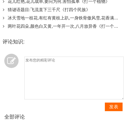
花儿红艳,花儿成串,要问为何,害怕孤单《打一个植物》
猜谜语题目:飞流直下三千尺《打四个民族》
冰天雪地一枝花,有红有黄枝上趴,一身铁骨傲风雪,花香满院人爱它《打一个植物》
两叶花四朵,颜色白又黄,一年开一次,八月放异香《打一个植物》
评论知识:
发表
全部评论