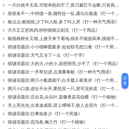
一片白线半天高,可惜布机织不了,剪刀裁它不会断,只有风吹能折腰《打一种天气用语》
形状各不一,中间缝一条,随性扯一扯,露出白脸庞《打一个用品》
银点点,银线线,少了叫人盼,多了叫人厌《打一种天气用语》
方方正正把风挡,吵吵闹闹立刻无《打一个用品》
银线根根长又细,上接天来下着地,线长不能放风筝,线细不能织布匹《打一种天气用语》
猜谜语题目:小小细棒图案多,短短软毛把口漱《打一个用品》
猜谜语题目:天气又冷了一点《打一个字》
猜谜语题目:大的大,小的小,若想明亮,少不了《打一个用品》
猜谜语题目:一齐帮后进,点滴重奉献《打一种天气用语》
分
猜谜语题目:两只小船真能干,白天载人夜靠岸《打一个用品》
享
两只小口袋,进出不分开,要想买一只,那可没的卖《打一个用品》
猜谜语题目:百合花,尖尖叶,苗像青蒜花似蝶《打一个植物》
关上亮光光,出来凑成双,背上缚绳子,驮人走四方《打一个用品》
猜谜语题目:往事知多少《打一个民族》
猜谜语题目:花鸟鱼,梅兰竹《打一个植物》