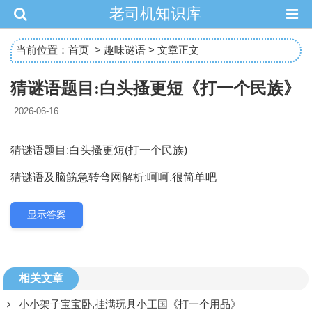
老司机知识库
当前位置：
首页
>
趣味谜语
> 文章正文
猜谜语题目:白头搔更短《打一个民族》
2026-06-16
猜谜语题目:白头搔更短(打一个民族)
猜谜语及脑筋急转弯网解析:呵呵,很简单吧
显示答案
相关文章
小小架子宝宝卧,挂满玩具小王国《打一个用品》