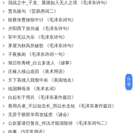
混战之中_子龙、翼德如入无人之境 《毛泽东诗句》
贾岛炼句 《贸易用词二》
斩蔡张曹操惊中计 《毛泽东词句》
夕阳西下游兴减 《毛泽东诗句》
军中无以为乐 《毛泽东诗句》
茅屋为秋风所破歌 《毛泽东诗句》
子夜换岗 《毛泽东诗词一句》
旭日衔青嶂_白云多迷人 《谜事》
庄稼人移山造田 《美术用语》
分
天下英雄入我彀中矣 《美国地名》
享
祖国啊母亲 《美术名词》
白起长于用兵 《毛泽东著作篇目》
善用兵者_不以短击长_而以长击短 《毛泽东著作篇目》
无异于驱群羊而攻猛虎 《谜会》
公款宴请仍复在_何法才能清除掉 《毛泽东词句二》
故事 《5字常用语》