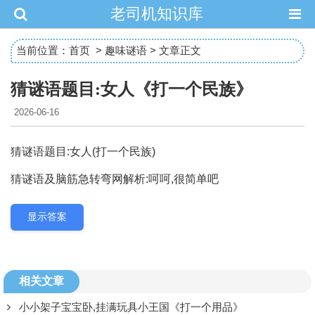
老司机知识库
当前位置：
首页
>
趣味谜语
> 文章正文
猜谜语题目:女人《打一个民族》
2026-06-16
猜谜语题目:女人(打一个民族)
猜谜语及脑筋急转弯网解析:呵呵,很简单吧
显示答案
相关文章
小小架子宝宝卧,挂满玩具小王国《打一个用品》