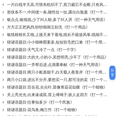
一片白线半天高,可惜布机织不了,剪刀裁它不会断,只有风吹能折腰《打一种天气用语》
形状各不一,中间缝一条,随性扯一扯,露出白脸庞《打一个用品》
银点点,银线线,少了叫人盼,多了叫人厌《打一种天气用语》
方方正正把风挡,吵吵闹闹立刻无《打一个用品》
银线根根长又细,上接天来下着地,线长不能放风筝,线细不能织布匹《打一种天气用语》
猜谜语题目:小小细棒图案多,短短软毛把口漱《打一个用品》
猜谜语题目:天气又冷了一点《打一个字》
猜谜语题目:大的大,小的小,若想明亮,少不了《打一个用品》
猜谜语题目:一齐帮后进,点滴重奉献《打一种天气用语》
分
猜谜语题目:两只小船真能干,白天载人夜靠岸《打一个用品》
享
两只小口袋,进出不分开,要想买一只,那可没的卖《打一个用品》
猜谜语题目:百合花,尖尖叶,苗像青蒜花似蝶《打一个植物》
关上亮光光,出来凑成双,背上缚绳子,驮人走四方《打一个用品》
猜谜语题目:往事知多少《打一个民族》
猜谜语题目:花鸟鱼,梅兰竹《打一个植物》