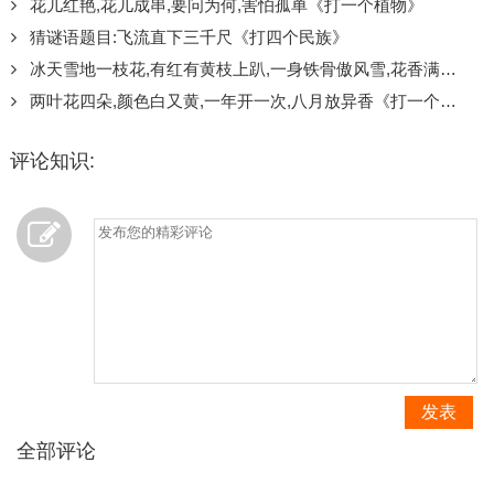
花儿红艳,花儿成串,要问为何,害怕孤单《打一个植物》
猜谜语题目:飞流直下三千尺《打四个民族》
冰天雪地一枝花,有红有黄枝上趴,一身铁骨傲风雪,花香满院人爱它《打一个植物》
两叶花四朵,颜色白又黄,一年开一次,八月放异香《打一个植物》
评论知识:
发表
全部评论