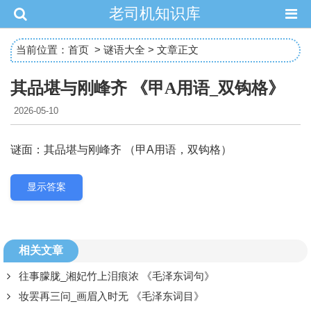
老司机知识库
当前位置：
首页
>
谜语大全
> 文章正文
其品堪与刚峰齐 《甲A用语_双钩格》
2026-05-10
谜面：其品堪与刚峰齐 （甲A用语，双钩格）
显示答案
相关文章
往事朦胧_湘妃竹上泪痕浓 《毛泽东词句》
妆罢再三问_画眉入时无 《毛泽东词目》