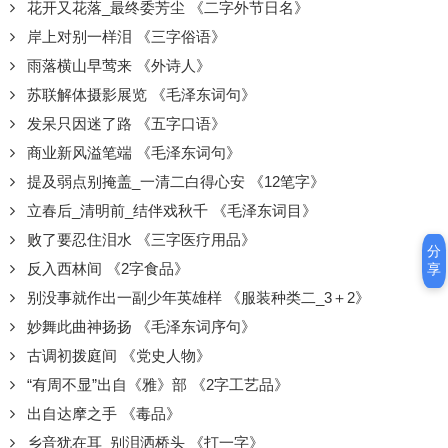
花开又花落_最终委芳尘 《二字外节日名》
岸上对别一样泪 《三字俗语》
雨落横山早莺来 《外诗人》
苏联解体摄影展览 《毛泽东词句》
发呆只因迷了路 《五字口语》
商业新风溢笔端 《毛泽东词句》
提及弱点别掩盖_一清二白得心安 《12笔字》
立春后_清明前_结伴戏秋千 《毛泽东词目》
败了要忍住泪水 《三字医疗用品》
分
反入西林间 《2字食品》
享
别没事就作出一副少年英雄样 《服装种类二_3＋2》
妙舞此曲神扬扬 《毛泽东词序句》
古调初拨庭间 《党史人物》
“有周不显”出自《雅》部 《2字工艺品》
出自达摩之手 《毒品》
乡音犹在耳_别泪洒桥头 《打一字》