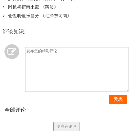
雕檐初宿南来燕 《演员》
仓惶明镜乐昌分 《毛泽东词句》
评论知识:
发表
全部评论
更多评论