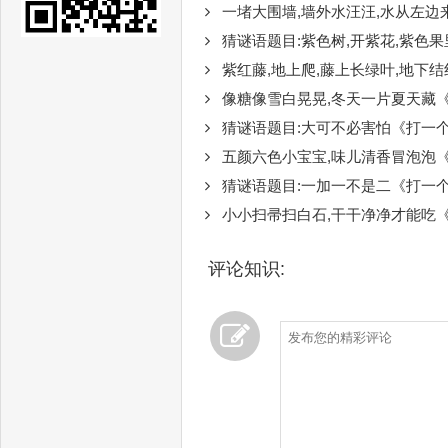
一堵大围墙,墙外水汪汪,水从左边来,冲
猜谜语题目:紫色树,开紫花,紫色果里
紫红藤,地上爬,藤上长绿叶,地下
像糖像雪白晃晃,冬天一片夏天藏
猜谜语题目:大可不必害怕《打一
五颜六色小宝宝,味儿清香冒泡泡
猜谜语题目:一加一不是二《打一
小小扫帚扫白石,干干净净才能吃
评论知识: