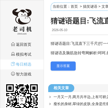
当前位置：
首页
>
搞笑谜语
> 文
猜谜语题目:飞流
2026-05-10
猜谜语题目:飞流直下三千尺(打一
返回首页
猜谜语及脑筋急转弯网解析:呵呵,
模拟考试
每日精选
显示答案
智力游戏
相关文章
一月又一月,两月共半边,上有可耕之田,下有长流之川,一家
瘦长的身材,翠绿的皮肤,全身是疙瘩,丑了自