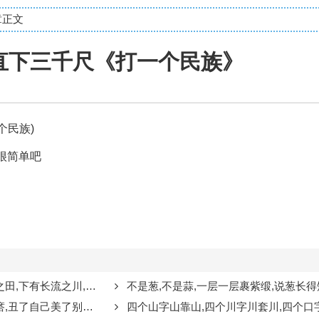
章正文
直下三千尺《打一个民族》
个民族)
很简单吧
有六口,两口不团圆《打一个字》
不是葱,不是蒜,一层一层裹紫缎,说葱长得矮,象蒜不分
己美了别人《打一个食物》
四个山字山靠山,四个川字川套川,四个口字口对口,四个十字颠