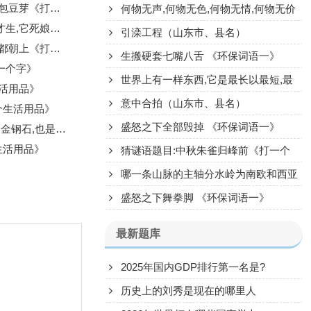
《打一个食物》
何物无声,何物无色,何物无情,何物无价
在《打一个食物》
《打一个常用语》
引滦工程（山东市、县名）
打一个自然物》
生搬硬套七嘴八舌 《环保词语一》
一个字》
世界上有一样东西,它是最长以最短,最
生活用品》
广以最被分割,最伟大而又最渺小,最珍贵
意中合拍（山东市、县名）
个生活用品》
而又最被人忽略《打一个词语》
盛怒之下全部毁掉 《环保词语一》
它生产《打一个字》
生活用品》
猜谜语题目:中秋朱雀归峰前《打一个
科学家》
哪一条山脉的主轴分水岭为南欧和西亚
的分界线？
盛怒之下舞拳脚 《环保词语一》
最新题库
2025年国内GDP排行第一名是?
历史上的刘秀是现在的哪里人