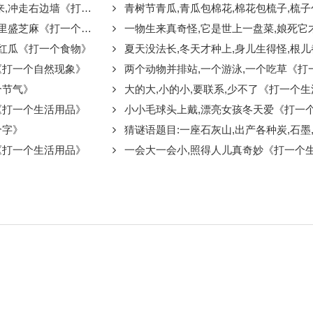
走右边墙《打一个字》
青树节青瓜,青瓜包棉花,棉花包梳子,梳子包豆芽
盛芝麻《打一个食物》
一物生来真奇怪,它是世上一盘菜,娘死它才生,它死娘还
结红瓜《打一个食物》
夏天没法长,冬天才种上,身儿生得怪,根儿都朝上《
《打一个自然现象》
两个动物并排站,一个游泳,一个吃草《打
个节气》
大的大,小的小,要联系,少不了《打一个
《打一个生活用品》
小小毛球头上戴,漂亮女孩冬天爱《打一
个字》
猜谜语题目:一座石灰山,出产各种炭,石墨,金钢石,也是
《打一个生活用品》
一会大一会小,照得人儿真奇妙《打一个