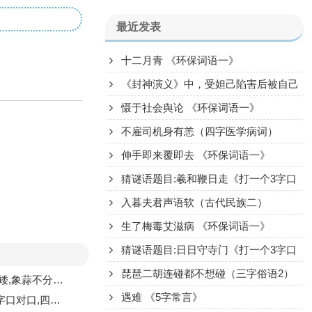
最近发表
十二月青 《环保词语一》
《封神演义》中，受妲己陷害后被自己
父亲误食的周文王姬昌的长子是谁？
慑于社会舆论 《环保词语一》
不雇司机身有恙（四字医学病词）
伸手即来覆即去 《环保词语一》
猜谜语题目:羲和鞭日走《打一个3字口
语》
入暮夫君声语软（古代民族二）
生了梅毒艾滋病 《环保词语一》
猜谜语题目:日日守寺门《打一个3字口
语》
琵琶二胡连碰都不想碰（三字俗语2）
瓣《打一个食物》
遇难 《5字常言》
倒颠《打一个字》