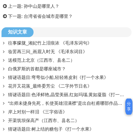
上一题:
孙中山是哪里人？
下一题:
台湾省省会城市是哪里？
知识文章
往事朦胧_湘妃竹上泪痕浓 《毛泽东词句》
妆罢再三问_画眉入时无 《毛泽东词目》
送模范上北京（江西市、县名二）
白俄罗斯的首都是哪座城市？
猜谜语题目:弯弯似小船,轻轻将皮剥《打一个水果》
花开又花落_最终委芳尘 《二字外节日名》
猜谜语题目:色泽鲜艳,晶莹美丽,红如玛瑙,黄如凝脂《打一个水果》
“出师未捷身先死，长使英雄泪满襟”是出自杜甫哪部作品中的名句？
分
分
享
享
岸上对别一样泪 《三字俗语》
开渠筑坝保高产（江西市、县名二）
猜谜语题目:树上结的糖包子《打一个水果》